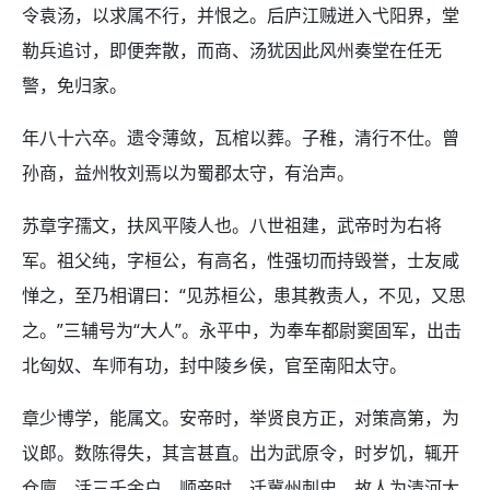
令袁汤，以求属不行，并恨之。后庐江贼迸入弋阳界，堂
勒兵追讨，即便奔散，而商、汤犹因此风州奏堂在任无
警，免归家。
年八十六卒。遗令薄敛，瓦棺以葬。子稚，清行不仕。曾
孙商，益州牧刘焉以为蜀郡太守，有治声。
苏章字孺文，扶风平陵人也。八世祖建，武帝时为右将
军。祖父纯，字桓公，有高名，性强切而持毁誉，士友咸
惮之，至乃相谓曰：“见苏桓公，患其教责人，不见，又思
之。”三辅号为“大人”。永平中，为奉车都尉窦固军，出击
北匈奴、车师有功，封中陵乡侯，官至南阳太守。
章少博学，能属文。安帝时，举贤良方正，对策高第，为
议郎。数陈得失，其言甚直。出为武原令，时岁饥，辄开
仓廪，活三千余户。顺帝时，迁冀州刺史。故人为清河太