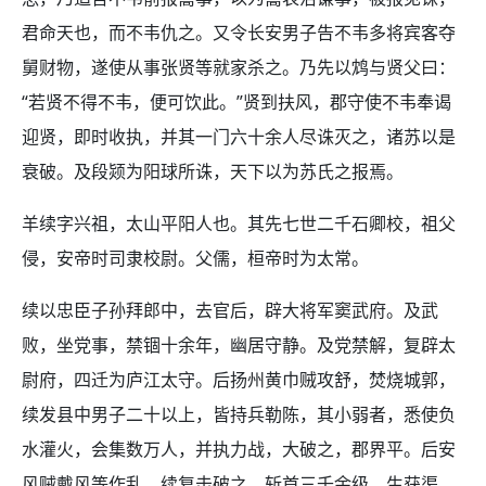
君命天也，而不韦仇之。又令长安男子告不韦多将宾客夺
舅财物，遂使从事张贤等就家杀之。乃先以鸩与贤父曰：
“若贤不得不韦，便可饮此。”贤到扶风，郡守使不韦奉谒
迎贤，即时收执，并其一门六十余人尽诛灭之，诸苏以是
衰破。及段颎为阳球所诛，天下以为苏氏之报焉。
羊续字兴祖，太山平阳人也。其先七世二千石卿校，祖父
侵，安帝时司隶校尉。父儒，桓帝时为太常。
续以忠臣子孙拜郎中，去官后，辟大将军窦武府。及武
败，坐党事，禁锢十余年，幽居守静。及党禁解，复辟太
尉府，四迁为庐江太守。后扬州黄巾贼攻舒，焚烧城郭，
续发县中男子二十以上，皆持兵勒陈，其小弱者，悉使负
水灌火，会集数万人，并执力战，大破之，郡界平。后安
风贼戴风等作乱，续复击破之，斩首三千余级，生获渠