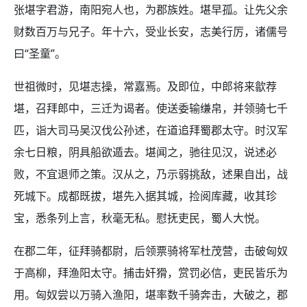
张堪字君游，南阳宛人也，为郡族姓。堪早孤。让先父余
财数百万与兄子。年十六，受业长安，志美行厉，诸儒号
曰“圣童”。
世祖微时，见堪志操，常嘉焉。及即位，中郎将来歙荐
堪，召拜郎中，三迁为谒者。使送委输缣帛，并领骑七千
匹，诣大司马吴汉伐公孙述，在道追拜蜀郡太守。时汉军
余七日粮，阴具船欲遁去。堪闻之，驰往见汉，说述必
败，不宜退师之策。汉从之，乃示弱挑敌，述果自出，战
死城下。成都既拔，堪先入据其城，捡阅库藏，收其珍
宝，悉条列上言，秋毫无私。慰抚吏民，蜀人大悦。
在郡二年，征拜骑都尉，后领票骑将军杜茂营，击破匈奴
于高柳，拜渔阳太守。捕击奸猾，赏罚必信，吏民皆乐为
用。匈奴尝以万骑入渔阳，堪率数千骑奔击，大破之，郡