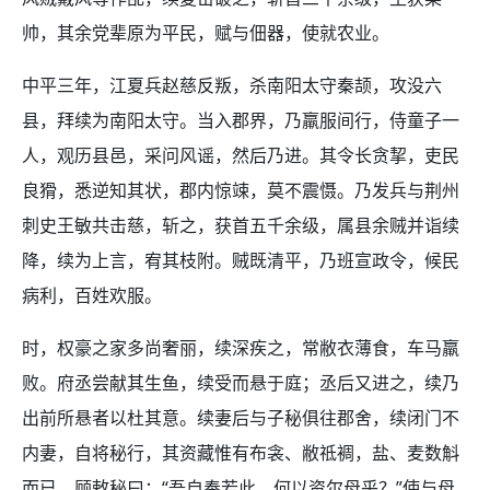
帅，其余党辈原为平民，赋与佃器，使就农业。
中平三年，江夏兵赵慈反叛，杀南阳太守秦颉，攻没六
县，拜续为南阳太守。当入郡界，乃羸服间行，侍童子一
人，观历县邑，采问风谣，然后乃进。其令长贪挈，吏民
良猾，悉逆知其状，郡内惊竦，莫不震慑。乃发兵与荆州
刺史王敏共击慈，斩之，获首五千余级，属县余贼并诣续
降，续为上言，宥其枝附。贼既清平，乃班宣政令，候民
病利，百姓欢服。
时，权豪之家多尚奢丽，续深疾之，常敝衣薄食，车马羸
败。府丞尝献其生鱼，续受而悬于庭；丞后又进之，续乃
出前所悬者以杜其意。续妻后与子秘俱往郡舍，续闭门不
内妻，自将秘行，其资藏惟有布衾、敝祗裯，盐、麦数斛
而已，顾敕秘曰：“吾自奉若此，何以资尔母乎？”使与母