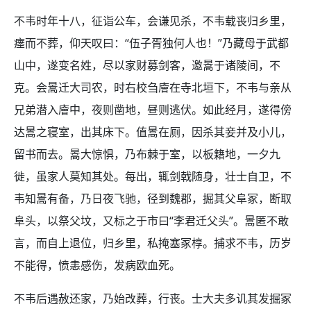
不韦时年十八，征诣公车，会谦见杀，不韦载丧归乡里，
瘗而不葬，仰天叹曰：“伍子胥独何人也！”乃藏母于武都
山中，遂变名姓，尽以家财募剑客，邀暠于诸陵间，不
克。会暠迁大司农，时右校刍廥在寺北垣下，不韦与亲从
兄弟潜入廥中，夜则凿地，昼则逃伏。如此经月，遂得傍
达暠之寝室，出其床下。值暠在厕，因杀其妾并及小儿，
留书而去。暠大惊惧，乃布棘于室，以板籍地，一夕九
徙，虽家人莫知其处。每出，辄剑戟随身，壮士自卫，不
韦知暠有备，乃日夜飞驰，径到魏郡，掘其父阜冢，断取
阜头，以祭父坟，又标之于市曰“李君迁父头”。暠匿不敢
言，而自上退位，归乡里，私掩塞冢椁。捕求不韦，历岁
不能得，愤恚感伤，发病欧血死。
不韦后遇赦还家，乃始改葬，行丧。士大夫多讥其发掘冢