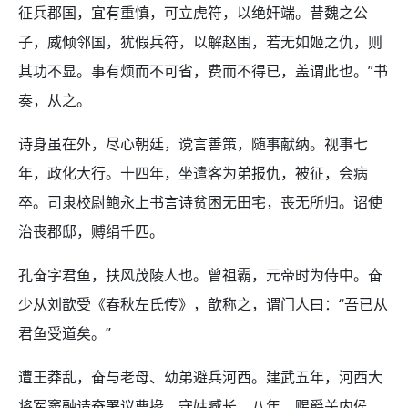
征兵郡国，宜有重慎，可立虎符，以绝奸端。昔魏之公
子，威倾邻国，犹假兵符，以解赵围，若无如姬之仇，则
其功不显。事有烦而不可省，费而不得已，盖谓此也。”书
奏，从之。
诗身虽在外，尽心朝廷，谠言善策，随事献纳。视事七
年，政化大行。十四年，坐遣客为弟报仇，被征，会病
卒。司隶校尉鲍永上书言诗贫困无田宅，丧无所归。诏使
治丧郡邸，赙绢千匹。
孔奋字君鱼，扶风茂陵人也。曾祖霸，元帝时为侍中。奋
少从刘歆受《春秋左氏传》，歆称之，谓门人曰：“吾已从
君鱼受道矣。”
遭王莽乱，奋与老母、幼弟避兵河西。建武五年，河西大
将军窦融请奋署议曹掾，守姑臧长。八年，赐爵关内侯。