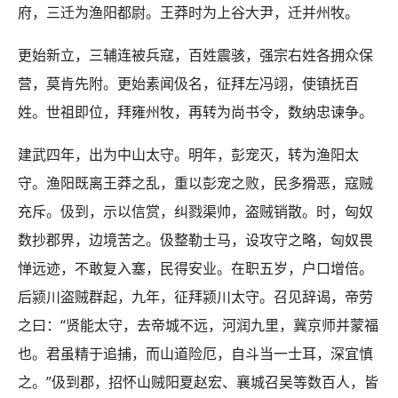
府，三迁为渔阳都尉。王莽时为上谷大尹，迁并州牧。
更始新立，三辅连被兵寇，百姓震骇，强宗右姓各拥众保
营，莫肯先附。更始素闻伋名，征拜左冯翊，使镇抚百
姓。世祖即位，拜雍州牧，再转为尚书令，数纳忠谏争。
建武四年，出为中山太守。明年，彭宠灭，转为渔阳太
守。渔阳既离王莽之乱，重以彭宠之败，民多猾恶，寇贼
充斥。伋到，示以信赏，纠戮渠帅，盗贼销散。时，匈奴
数抄郡界，边境苦之。伋整勒士马，设攻守之略，匈奴畏
惮远迹，不敢复入塞，民得安业。在职五岁，户口增倍。
后颍川盗贼群起，九年，征拜颍川太守。召见辞谒，帝劳
之曰：“贤能太守，去帝城不远，河润九里，冀京师并蒙福
也。君虽精于追捕，而山道险厄，自斗当一士耳，深宜慎
之。”伋到郡，招怀山贼阳夏赵宏、襄城召吴等数百人，皆