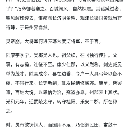
乎？”乃命御者褰之。百城闻风，自然竦震。其诸臧过者，
望风解印绶去，惟瘿陶长济阴董昭、观津长梁国黄就当官
待琮，于是州界翕然。
灵帝崩，大将军何进表琮为度辽将军，卒于官。
陆康字季宁，吴郡吴人也。祖父续，在《独行传》。父
褒，有志操，连征不至。康少仕郡，以义烈称，刺史臧旻
举为茂才，除高成令。县在边垂，令户一人具弓弩以备不
虞，不得行来。长吏新到，辄发民缮修城郭。康至，皆罢
遣，百姓大悦。以恩信为治，寇盗亦息，州郡表上其状。
光和元年，迁武陵太守，转守桂阳、乐安二郡，所在称
之。
时，灵帝欲铸铜人，而国用不足，乃诏调民田，亩敛十