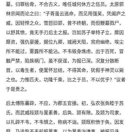
墓，归罪枯骨，不合古义，唯任城何休方之伍员。太原郭
林宗闻而论之曰：“子胥虽云逃命，而见用强吴，凭阖庐之
威，因轻悍之众，雪怨旧郢，曾不终朝，而但鞭墓戮尸，
以舒其愤，竟无手刃后主之报。岂如苏子单特孑立，靡因
靡资，强仇豪援，据位九卿，城阙天阻，宫府幽绝，埃尘
所不能过，雾露所不能沾。不韦毁身燋虑，出于百死，冒
触严禁，陷族祸门，虽不获逞，为报已深。况复分骸断
首，以毒生者，使暠怀忿结，不得其命，犹假手神灵以毙
之也。力惟匹夫，功隆千乘，比之于员，不以优乎？”议者
于是贵之。
后太傅陈蕃辟，不应，为郡五官掾。初，弘农张奂睦于苏
氏，而武威段颎与暠素善，后奂、颎有隙。及颎为司隶，
以礼辟不韦，不韦惧之，称病不诣。颎既积愤于奂，因发
怒，乃追咎不韦前报暠事，以为暠表治谦事，被报见诛，