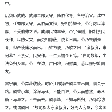
中。
后频历武威、武都二郡太守，随俗化导，各得治宜。建中
初，迁蜀郡太守，其俗尚文辩，好相持短长，范每厉以淳
厚，不受偷薄之说。成都民物丰盛，邑宇逼侧，旧制禁民
夜作，以防火灾，而更相隐蔽，烧者日属。范乃毁削先
令，但严使储水而已。百姓为便，乃歌之曰：“廉叔度，来
何墓？不禁火，民安作。平生无襦今五绔。”在蜀数年，坐
法免归乡里。范世在边，广田地，积财粟，悉以赈宗族朋
友。
肃宗崩，范奔赴敬陵。时庐江郡掾严麟奉章吊国，俱会于
路。麟乘小车，涂深马死，不能自进，范见而愍然，命从
骑下马与之。不告而去。麟事毕，不知马所归，乃缘踪访
之。或谓麟曰：“故蜀郡太守廉叔度，好周人穷急，今奔国