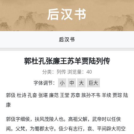
后汉书
后汉书
郭杜孔张廉王苏羊贾陆列传
分类：
列传
浏览量：
40
字体调节：
小
中
大
巨大
郭伋 杜诗 孔奋 张堪 廉范 王堂 苏章 族孙不韦 羊续 贾琮 陆
康
郭伋字细侯，扶风茂陵人也。高祖父解，武帝时以任侠
闻。父梵，为蜀郡太守。伋少有志行，哀、平间辟大司空