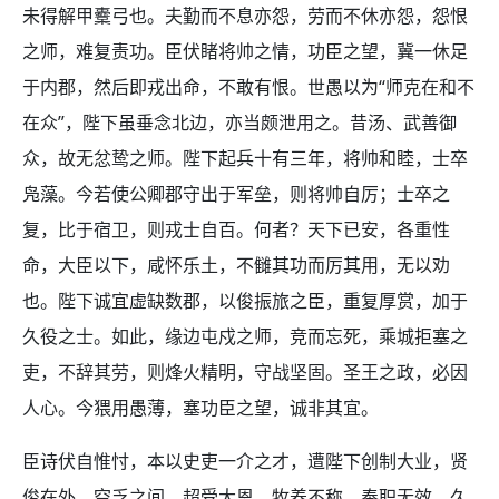
未得解甲櫜弓也。夫勤而不息亦怨，劳而不休亦怨，怨恨
之师，难复责功。臣伏睹将帅之情，功臣之望，冀一休足
于内郡，然后即戎出命，不敢有恨。世愚以为“师克在和不
在众”，陛下虽垂念北边，亦当颇泄用之。昔汤、武善御
众，故无忿鸷之师。陛下起兵十有三年，将帅和睦，士卒
凫藻。今若使公卿郡守出于军垒，则将帅自厉；士卒之
复，比于宿卫，则戎士自百。何者？天下已安，各重性
命，大臣以下，咸怀乐土，不雠其功而厉其用，无以劝
也。陛下诚宜虚缺数郡，以俊振旅之臣，重复厚赏，加于
久役之士。如此，缘边屯戍之师，竞而忘死，乘城拒塞之
吏，不辞其劳，则烽火精明，守战坚固。圣王之政，必因
人心。今猥用愚薄，塞功臣之望，诚非其宜。
臣诗伏自惟忖，本以史吏一介之才，遭陛下创制大业，贤
俊在外，空乏之间，超受大恩，牧养不称，奉职无效，久