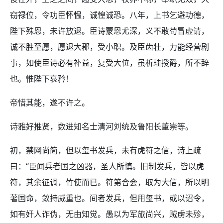
窃禄位，令功臣怀愠，诚惶诚恐。八年，上书乞避功德，
陛下殊恩，未许放退。臣诗蒙恩尤深，义不敢苟冒虚请，
诚不胜至愿，愿退大郡，受小职。及臣齿壮，力能经营剧
事，如使臣诗必有补益，复受大位，虽析珪授爵，所不辞
也。惟陛下哀矜！
帝惜其能，遂不许之。
诗雅好推贤，数进知名士清河刘统及鲁阳长董崇等。
初，禁网尚简，但以玺书发兵，未有虎符之信，诗上疏
曰：“臣闻兵者国之凶器，圣人所慎。旧制发兵，皆以虎
符，其余征调，竹使而已。符第合会，取为大信，所以明
著国命，敛持威重也。间者发兵，但用玺书，或以诏令，
如有奸人诈伪，无由知觉。愚以为军旅尚兴，贼虏未殄，