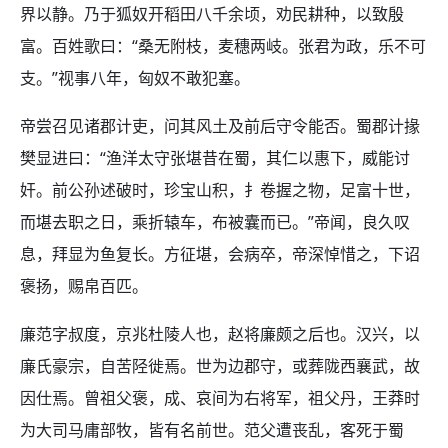
界以静。乃于狐奴开稻田八千余顷，劝民耕种，以致殷
富。百姓歌曰：“桑无附枝，麦穗两岐。张君为政，乐不可
支。”视事八年，匈奴不敢犯塞。
帝尝召见诸郡计吏，问其风土及前后守令能否。蜀郡计掾
樊显进曰：“渔洋太守张堪昔在蜀，其仁以惠下，威能讨
奸。前公孙述破时，珍宝山积，扌卷握之物，足富十世，
而堪去职之日，乘折辕车，布被囊而已。”帝闻，良久叹
息，拜显为鱼复长。方征堪，会病卒，帝深悼惜之，下诏
褒扬，赐帛百匹。
廉范字叔度，京兆杜陵人也，赵将廉颇之后也。汉兴，以
廉氏豪宗，自苦陉徙焉。世为边郡守，或葬陇西襄武，故
因仕焉。曾祖父褒，成、哀间为右将军，祖父丹，王莽时
为大司马庸部牧，皆有名前世。范父遭丧乱，客死于蜀