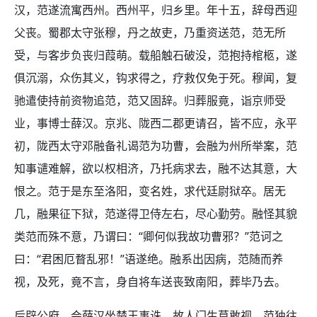
汉，范遂流寓西州。西州平，归乡里。年十五，辞母西迎
父丧。蜀郡太守张穆，丹之故吏，乃重资送范，范无所
受，与客步负丧归葭萌。载船触石破没，范抱持棺柩，遂
俱沉溺，众伤其义，钩求得之，疗救仅免于死。穆闻，复
驰遣使持前资物追范，范又固辞。归葬服竟，诣京师受
业，事博士薛汉。京兆、陇西二郡更请召，皆不应，永平
初，陇西太守邓融备礼谒范为功曹，会融为州所举案，范
知事谴难解，欲以权相济，乃托病求去，融不达其意，大
恨之。范于是东至洛阳，变名姓，求代廷尉狱卒。居无
几，融果征下狱，范遂得卫侍左右，尽心勤劳。融怪其貌
类范而殊不意，乃谓曰：“卿何似我故功曹邪？”范诃之
曰：“君困厄瞀乱邪！”语遂绝。融系出因病，范随而养
视，及死，竟不言，身自将车送丧致南阳，葬毕乃去。
后辟公府，会薛汉坐楚王事诛，故人门生莫敢视，范独往