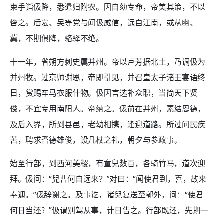
束手诣伋降，悉遣归附农。因自劾专命，帝美其策，不以
咎之。后宏、吴等党与闻伋威信，远自江南，或从幽、
冀，不期俱降，骆驿不绝。
十一年，省朔方刺史属并州。帝以卢芳据北土，乃调伋为
并州牧。过京师谢恩，帝即引见，并召皇太子诸王宴语终
日，赏赐车马衣服什物。伋因言选补众职，当简天下贤
俊，不宜专用南阳人。帝纳之。伋前在并州，素结恩德，
及后入界，所到县邑，老幼相携，逢迎道路。所过问民疾
苦，聘求耆德雄俊，设几杖之礼，朝夕与参政事。
始至行部，到西河美稷，有童兒数百，各骑竹马，道次迎
拜。伋问：“兒曹何自远来？”对曰：“闻使君到，喜，故来
奉迎。”伋辞谢之。及事讫，诸兒复送至郭外，问：“使君
何日当还？”伋谓别驾从事，计日告之。行部既还，先期一