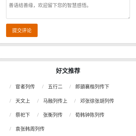
提交评论
好文推荐
宦者列传
五行二
郎顗襄楷列传下
天文上
马融列传上
邓张徐张胡列传
祭祀下
张衡列传
荀韩钟陈列传
袁张韩周列传