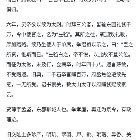
俱归。
六年，灵帝欲以续为太尉。时拜三公者，皆输东园礼钱千
万，令中使督之，名为“左驺”。其所之往，辄迎致礼敬，
厚加赠赂。续乃坐使人于单席，举缊袍以示之，曰：“臣之
所资，惟斯而已。”左驺白之，帝不悦，以此故不登公位。
而征为太常，未及行，会病卒，时年四十八。遗言薄敛，
不受赗遗。旧典，二千石卒官赙百万，府丞焦俭遵续先
意，一无所受。诏书褒美，敕太山太守以府赙钱赐续家
云。
贾琮字孟坚，东郡聊城人也。举孝廉，再迁为京令，有政
理迹。
旧交阯土多珍产，明玑、翠羽、犀、象、玳瑁、异香、美