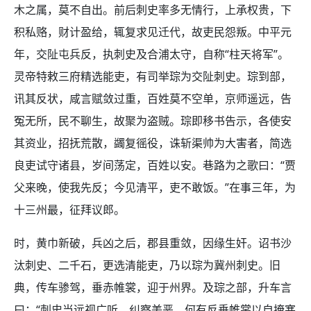
木之属，莫不自出。前后刺史率多无情行，上承权贵，下
积私赂，财计盈给，辄复求见迁代，故吏民怨叛。中平元
年，交阯屯兵反，执刺史及合浦太守，自称“柱天将军”。
灵帝特敕三府精选能吏，有司举琮为交阯刺史。琮到部，
讯其反状，咸言赋敛过重，百姓莫不空单，京师遥远，告
冤无所，民不聊生，故聚为盗贼。琮即移书告示，各使安
其资业，招抚荒散，蠲复徭役，诛斩渠帅为大害者，简选
良吏试守诸县，岁间荡定，百姓以安。巷路为之歌曰：“贾
父来晚，使我先反；今见清平，吏不敢饭。”在事三年，为
十三州最，征拜议郎。
时，黄巾新破，兵凶之后，郡县重敛，因缘生奸。诏书沙
汰刺史、二千石，更选清能吏，乃以琮为冀州刺史。旧
典，传车骖驾，垂赤帷裳，迎于州界。及琮之部，升车言
曰：“刺史当远视广听，纠察美恶，何有反垂帷裳以自掩塞