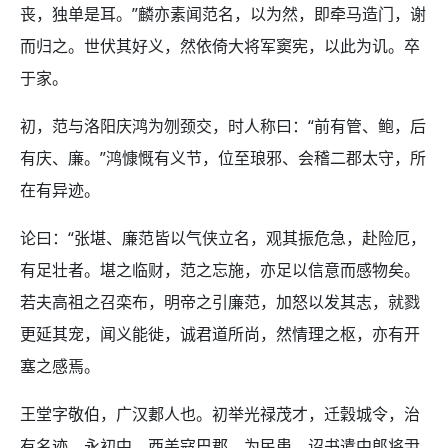
丧，独单是耳。”麟亦素闻范名，以为然，即牵马造门，谢
而归之。世伏其好义，然依倚大将军窦宪，以此为讥。卒
于家。
初，范与洛阳庆鸿为刎颈交，时人称曰：“前有管、鲍，后
有庆、廉。”鸿慷慨有义节，位至琅邪、会稽二郡太守，所
在有异迹。
论曰：“张堪、廉范皆以气侠立名，观其振危急，赴险厄，
有足壮者。堪之临财，范之忘施，亦足以信意而感物矣。
若夫高祖之召栾布，明帝之引廉范，加怒以发其志，就戮
更延其宠，闻义能徙，诚君道所尚，然情理之枢，亦有开
塞之感焉。
王堂字敬伯，广汉郪人也。初举光禄茂才，迁穀城令，治
有名迹。永初中，西羌寇巴郡，为民患，诏书遣中郎将尹