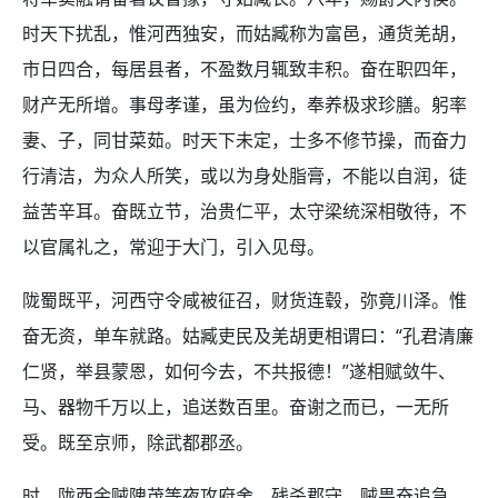
时天下扰乱，惟河西独安，而姑臧称为富邑，通货羌胡，
市日四合，每居县者，不盈数月辄致丰积。奋在职四年，
财产无所增。事母孝谨，虽为俭约，奉养极求珍膳。躬率
妻、子，同甘菜茹。时天下未定，士多不修节操，而奋力
行清洁，为众人所笑，或以为身处脂膏，不能以自润，徒
益苦辛耳。奋既立节，治贵仁平，太守梁统深相敬待，不
以官属礼之，常迎于大门，引入见母。
陇蜀既平，河西守令咸被征召，财货连毂，弥竟川泽。惟
奋无资，单车就路。姑臧吏民及羌胡更相谓曰：“孔君清廉
仁贤，举县蒙恩，如何今去，不共报德！”遂相赋敛牛、
马、器物千万以上，追送数百里。奋谢之而已，一无所
受。既至京师，除武都郡丞。
时，陇西余贼隗茂等夜攻府舍，残杀郡守，贼畏奋追急，