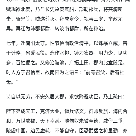
贼规欲北度，乃与长史急焚其船，部勒郡兵，将突骑趁
击，斩异等，贼遂剪灭。拜成皋令，视事三岁，举政尤
异。再迁为沛郡都尉，转汝南都尉，所在称治。
七年，迁南阳太守。性节俭而政治清平，以诛暴立威，善
于计略，省爱民役。造作水排，铸为农器，用力少，见功
多，百姓便之。又修治陂池，广拓土田，郡内比室殷足。
时人方于召信臣，故南阳为之语曰：“前有召父，后有杜
母。”
诗自以无劳，不安久居大郡，求欲降避功臣，乃上疏曰：
陛下亮成天工，克济大业，偃兵修文，群帅反旅，海内合
和，万世蒙福，天下幸甚。唯匈奴未譬圣德，威侮三垂，
陵虐中国，边民虚耗，不能自守，臣恐武猛之将虽勤，亦