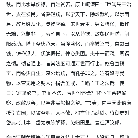
钱。而比水旱伤稼，百姓贫苦。康上疏谏曰：“臣闻先王治
世，贵在爱民。省徭轻赋，以宁天下，除烦就约，以崇简
易，故万姓从化，灵物应德。末世衰主，穷奢极侈，造作
无端，兴制非一，劳割自下，以从苟欲，故黎民吁嗟，阴
阳感动。陛下圣德承天，当隆盛化，而卒被诏书，亩敛田
钱，铸作铜人，伏读惆怅，悼心失图。夫十一而税，周谓
之彻。彻者通也，言其法度可通万世而行也。故鲁宣税
亩，而蝝灾自生；哀公增赋，而孔子非之。岂有聚夺民
物，以营无用之铜人；捐舍圣戒，自蹈亡王之法哉！传
曰：‘君举必书，书而不法，后世何述焉？’陛下宜留神省
察，改敝从善，以塞兆民怨恨之望。”书奏，内幸因此谮康
援引亡国，以譬圣明，大不敬，槛车征诣廷尉。待御史刘
岱典考其事，岱为表陈解释，免归田里。复征拜议郎。
会庐江贼黄穰等与江夏蛮连结十余万人，攻没四县，拜康