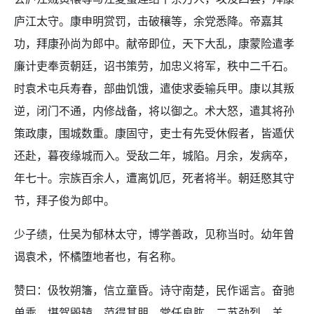
庐江太守。康申明赏罚，击破穰等，余党悉降。帝嘉其
功，拜康孙尚为郎中。献帝即位，天下大乱，康蒙险遣孝
廉计吏奉贡朝廷，诏书策劳，加忠义将军，秩中二千石。
时袁术屯兵寿春，部曲饥饿，遣使求委输兵甲。康以其叛
逆，闭门不通，内修战备，将以御之。术大怒，遣其将孙
策政康，围城数重。康固守，吏士有先受休假者，皆遁伏
还赴，暮夜缘城而入。受敌二年，城陷。月余，发病卒，
年七十。宗族百余人，遭离饥厄，死者将半。朝廷愍其守
节，拜子俊为郎中。
少子绩，仕吴为郁林太守，博学善政，见称当时。幼年曾
谒袁术，怀橘堕地者也，有名称。
赞曰：伋牧朔籓，信立童昏。诗守南楚，民作谣言。奋驰
单乘，堪驾毁辕。范得其朋，堂任良肱。二苏劲烈，羊、