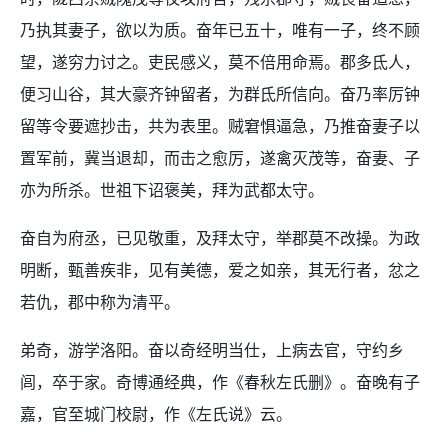
乃执其妻子，欲以为质。奋年已五十，唯有一子，终不顾
望，遂穷力讨之。吏民感义，莫不倍用命焉。郡多氐人，
便习山谷，其大豪齐钟留者，为群氐所信向。奋乃率厉钟
留等令要遮抄击，共为表里。贼窘惧逼急，乃推奋妻子以
置军前，冀当退却，而击之愈厉，遂禽灭茂等，奋妻、子
亦为所杀。世祖下诏褒美，拜为武都太守。
奋自为府丞，已见敬重，及拜太守，举郡莫不改操。为政
明断，甄善疾非，见有美德，爱之如亲，其无行者，忿之
若仇，郡中称为清平。
弟奇，游学洛阳。奋以奇经明当仕，上病去官，守约乡
闾，卒于家。奇博通经典，作《春秋左氏删》。奋晚有子
嘉，官至城门校尉，作《左氏说》云。