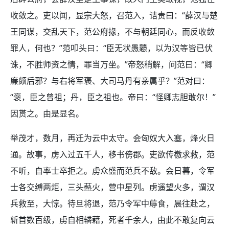
收敛之。吏以闻，显宗大怒，召范入，诘责曰：“薛汉与楚
王同谋，交乱天下，范公府掾，不与朝廷同心，而反收敛
罪人，何也？”范叩头曰：“臣无状愚戆，以为汉等皆已伏
诛，不胜师资之情，罪当万坐。”帝怒稍解，问范曰：“卿
廉颇后邪？与右将军褒、大司马丹有亲属乎？”范对曰：
“褒，臣之曾祖；丹，臣之祖也。帝曰：“怪卿志胆敢尔！”
因贳之。由是显名。
举茂才，数月，再迁为云中太守。会匈奴大入塞，烽火日
通。故事，虏入过五千人，移书傍郡。吏欲传檄求救，范
不听，自率士卒拒之。虏众盛而范兵不敌。会日暮，令军
士各交缚两炬，三头爇火，营中星列。虏遥望火多，谓汉
兵救至，大惊。待旦将退，范乃令军中蓐食，晨往赴之，
斩首数百级，虏自相辚藉，死者千余人，由此不敢复向云