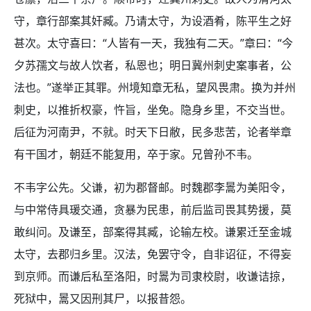
守，章行部案其奸臧。乃请太守，为设酒肴，陈平生之好
甚次。太守喜曰：“人皆有一天，我独有二天。”章曰：“今
夕苏孺文与故人饮者，私恩也；明日冀州刺史案事者，公
法也。”遂举正其罪。州境知章无私，望风畏肃。换为并州
刺史，以推折权豪，忤旨，坐免。隐身乡里，不交当世。
后征为河南尹，不就。时天下日敝，民多悲苦，论者举章
有干国才，朝廷不能复用，卒于家。兄曾孙不韦。
不韦字公先。父谦，初为郡督邮。时魏郡李暠为美阳令，
与中常侍具瑗交通，贪暴为民患，前后监司畏其势援，莫
敢纠问。及谦至，部案得其臧，论输左校。谦累迁至金城
太守，去郡归乡里。汉法，免罢守令，自非诏征，不得妄
到京师。而谦后私至洛阳，时暠为司隶校尉，收谦诘掠，
死狱中，暠又因刑其尸，以报昔怨。