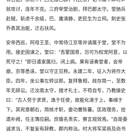
就攻讨，连年不克。三府举堂治剧，拜巴郡太守。堂驰兵
赴贼，斩虏千余级，巴、庸清静，吏民生为立祠。刺史张
乔表其治能，迁右扶风。
安帝西巡，阿母王圣、中常侍江京等并请属于堂，堂不为
用。掾史固谏之，堂曰：“吾蒙国恩，岂可为权宠阿意，以
死守之！”即日遣家属归，闭上病。果有诬奏堂者，会帝
崩，京等悉诛，堂以守正见称。永建二年，征入为将作大
臣。四年，坐公事左转议郎。复拜鲁相，政存简一，至数
年无辞讼。迁汝南太守，搜才礼士，不苟自专，乃教掾史
曰：“古人劳于求贤，逸于任使，故能化清于上，事缉于
下。其宪章朝右，简核才职，委功曹陈蕃。匡政理务，拾
遗补阙，任主簿应嗣。庶循名责实，察言观效焉。”自是委
诚求当，不复妄有辞教，郡内称治。时大将军梁商及尚书