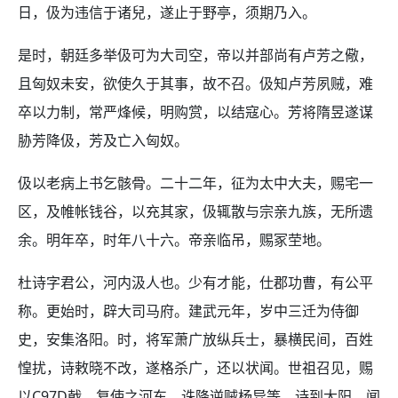
日，伋为违信于诸兒，遂止于野亭，须期乃入。
是时，朝廷多举伋可为大司空，帝以并部尚有卢芳之儆，
且匈奴未安，欲使久于其事，故不召。伋知卢芳夙贼，难
卒以力制，常严烽候，明购赏，以结寇心。芳将隋昱遂谋
胁芳降伋，芳及亡入匈奴。
伋以老病上书乞骸骨。二十二年，征为太中大夫，赐宅一
区，及帷帐钱谷，以充其家，伋辄散与宗亲九族，无所遗
余。明年卒，时年八十六。帝亲临吊，赐冢茔地。
杜诗字君公，河内汲人也。少有才能，仕郡功曹，有公平
称。更始时，辟大司马府。建武元年，岁中三迁为侍御
史，安集洛阳。时，将军萧广放纵兵士，暴横民间，百姓
惶扰，诗敕晓不改，遂格杀广，还以状闻。世祖召见，赐
以C97D戟，复使之河东，诛降逆贼杨异等。诗到大阳，闻